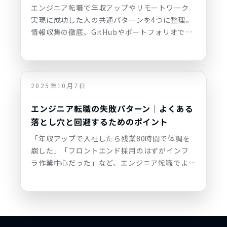
エンジニア転職で年収アップやリモートワーク
実現に成功した人の共通パターンを4つに整理。
情報収集の徹底、GitHubやポートフォリオでの
スキル可視化 、面接での伝え方、コミュニティ
活用まで実例ベースで解説。これから転職活動
を始める初心者〜中級者向け。
2025年10月7日
エンジニア転職の失敗パターン｜よくある
落とし穴と回避するためのポイント
「年収アップで入社したら残業80時間で体調を
崩した」「フロントエンド採用のはずがインフ
ラ作業中心だった」など、エンジニア転職でよく
ある6つの失 敗パターンと回避策を整理。求人票
の読み方、面接で確認すべき項目、キャリアプ
ランの立て方まで実例で解説。