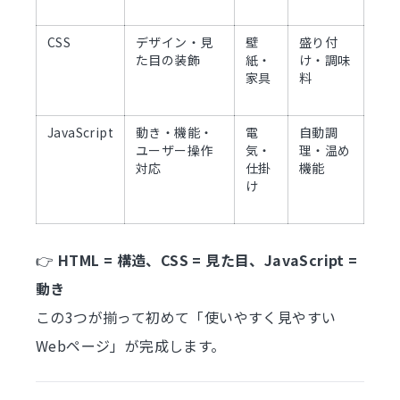
CSS
デザイン・見
壁
盛り付
た目の装飾
紙・
け・調味
家具
料
JavaScript
動き・機能・
電
自動調
ユーザー操作
気・
理・温め
対応
仕掛
機能
け
👉
HTML = 構造、CSS = 見た目、JavaScript =
動き
この3つが揃って初めて「使いやすく見やすい
Webページ」が完成します。