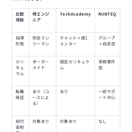
比較
侍エンジ
TechAcademy
RUNTEQ
項目
ニア
指導
完全マン
チャット＋週1
グループ
形態
ツーマン
メンター
＋自走型
カリ
オーダー
固定カリキュラ
実務案件
キュ
メイド
ム
型
ラム
転職
あり（コ
あり
一部サポ
保証
ースによ
ート中心
る）
給付
対象あり
対象あり
なし
金制